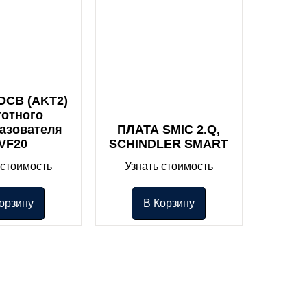
DCB (AKT2)
тотного
азователя
ПЛАТА SMIC 2.Q,
VF20
SCHINDLER SMART
 стоимость
Узнать стоимость
орзину
В Корзину