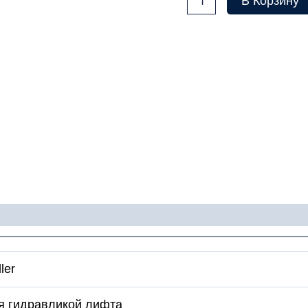
В Корзину
товара
СНЯТО
С
ПРОИЗВОДСТВА
Плата
устройства
плавного
пуска
Dynahyd
400V
гидроагрегата
Hydroware
ler
я гидравликой лифта