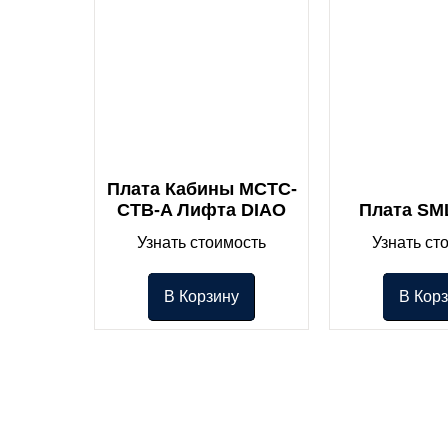
Плата Кабины MCTC-
CTB-A Лифта DIAO
Плата SM
Узнать стоимость
Узнать ст
В Корзину
В Кор