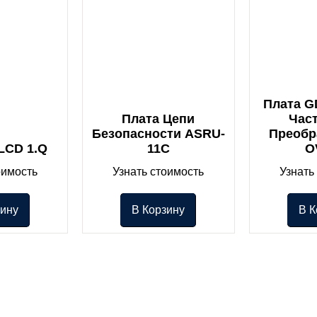
Плата G
Плата Цепи
Час
Безопасности ASRU-
Преобр
LCD 1.Q
11C
O
оимость
Узнать стоимость
Узнать
зину
В Корзину
В К