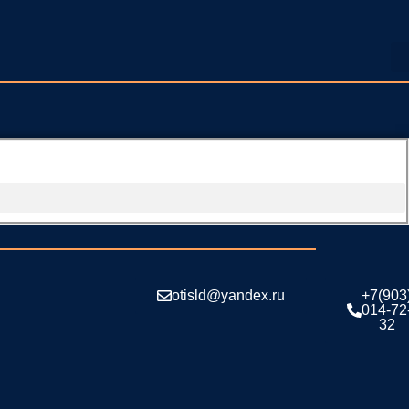
otisld@yandex.ru
+7(903
014-72
32