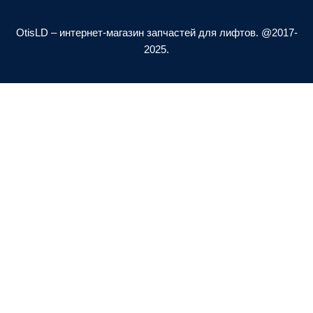
-
o
a
p
OtisLD – интернет-магазин запчастей для лифтов. @2017-
l
e
2025.
t