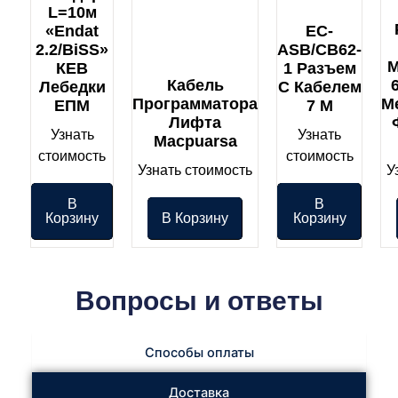
L=10м
«Endat
EC-
2.2/BiSS»
ASB/CB62-
М
КЕВ
1 Разъем
Кабель
Лебедки
С Кабелем
Программатора
М
ЕПМ
7 М
Лифта
Узнать
Узнать
Macpuarsa
стоимость
стоимость
Узнать стоимость
У
В
В
Корзину
В Корзину
Корзину
Вопросы и ответы
Способы оплаты
Доставка