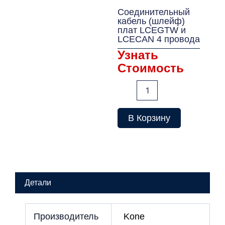
Соединительный
кабель (шлейф)
плат LCEGTW и
LCECAN 4 провода
Узнать
Стоимость
Количество
товара
Соединительный
кабель
В Корзину
(шлейф)
плат
LCEGTW
и
LCECAN
4
Детали
провода
Производитель
Kone