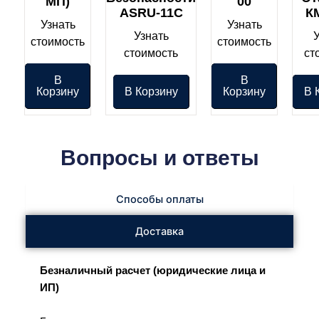
МП)
00
ASRU-11C
К
Узнать
Узнать
Узнать
стоимость
стоимость
стоимость
ст
В
В
Корзину
В Корзину
Корзину
В 
Вопросы и ответы
Способы оплаты
Доставка
Безналичный расчет (юридические лица и
ИП)