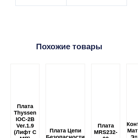
Похожие товары
Плата
Thyssen
IOC-2B
Кон
Ver.1.9
Плата
Плата Цепи
Мат
(лифт С
MRS232-
Безопасности
Эт