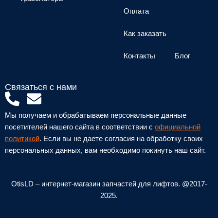
Оплата
Как заказать
Контакты
Блог
Связаться с нами
P
E
h
n
Мы получаем и обрабатываем персональные данные
o
v
посетителей нашего сайта в соответствии с
официальной
n
e
политикой
. Если вы не даете согласия на обработку своих
персональных данных, вам необходимо покинуть наш сайт.
e
l
-
o
a
p
OtisLD – интернет-магазин запчастей для лифтов. @2017-
l
e
2025.
t