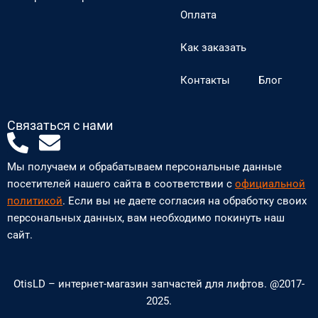
Оплата
Как заказать
Контакты
Блог
Связаться с нами
P
E
h
n
Мы получаем и обрабатываем персональные данные
o
v
посетителей нашего сайта в соответствии с
официальной
n
e
политикой
. Если вы не даете согласия на обработку своих
персональных данных, вам необходимо покинуть наш
e
l
сайт.
-
o
a
p
OtisLD – интернет-магазин запчастей для лифтов. @2017-
l
e
2025.
t