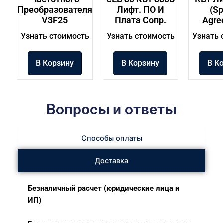
Преобразователя
Лифт. ПО И
(sp
V3F25
Плата Сопр.
Agre
Узнать стоимость
Узнать стоимость
Узнать 
В Корзину
В Корзину
В К
Вопросы и ответы
Способы оплаты
Доставка
Безналичный расчет (юридические лица и
ИП)