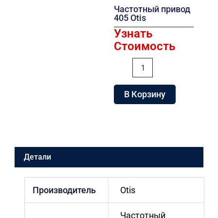
Частотный привод
405 Otis
Узнать
Стоимость
Количество
товара
Частотный
привод
В Корзину
405
Otis
Детали
Производитель
Otis
Частотный