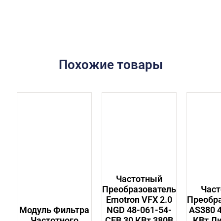
Похожие товары
Частотный
Преобразователь
Час
Emotron VFX 2.0
Преобр
Модуль Фильтра
NGD 48-061-54-
AS380 
Частотного
CEB 30 КВт 380В
КВт Л